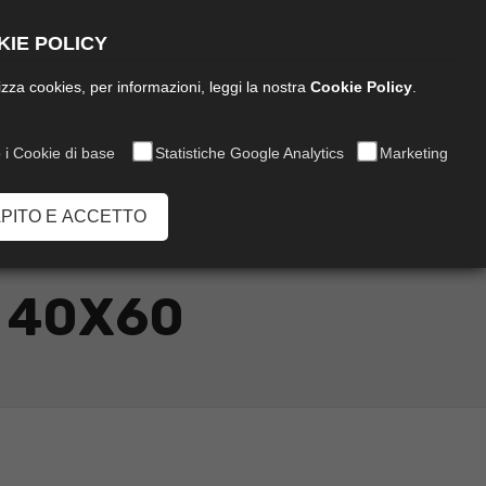
Italiano
IE POLICY
ilizza cookies, per informazioni, leggi la nostra
Cookie Policy
.
 i Cookie di base
Statistiche Google Analytics
Marketing
Chiamaci:
0573 849020
APITO E ACCETTO
M 40X60