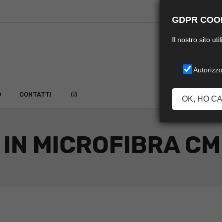
GDPR COOK
Il nostro sito ut
Autorizzo
O
CONTATTI
OK, HO C
IN MICROFIBRA C