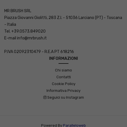
MR BRUSH SRL
Piazza Giovanni Giolitti, 283 Z.I. - 51036 Larciano (PT) - Toscana
- Italia
Tel. +39.0573.849020
E-mail
info@mrbrush.it
P.IVA 02092310479 - R.E.A PT 618216
INFORMAZIONI
Chi siamo
Contatti
Cookie Policy
Informativa Privacy
Seguici su Instagram
Powered By
Paralleloweb