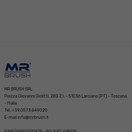
MR BRUSH SRL
Piazza Giovanni Giolitti, 283 Z.I. - 51036 Larciano (PT) - Toscana
- Italia
Tel. +39.0573.849020
E-mail
info@mrbrush.it
P.IVA 02092310479 - R.E.A PT 618216