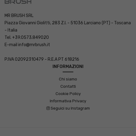
MR BRUSH SRL
Piazza Giovanni Giolitti, 283 Z.I. - 51036 Larciano (PT) - Toscana
- Italia
Tel. +39.0573.849020
E-mail
info@mrbrush.it
P.IVA 02092310479 - R.E.A PT 618216
INFORMAZIONI
Chi siamo
Contatti
Cookie Policy
Informativa Privacy
Seguici su Instagram