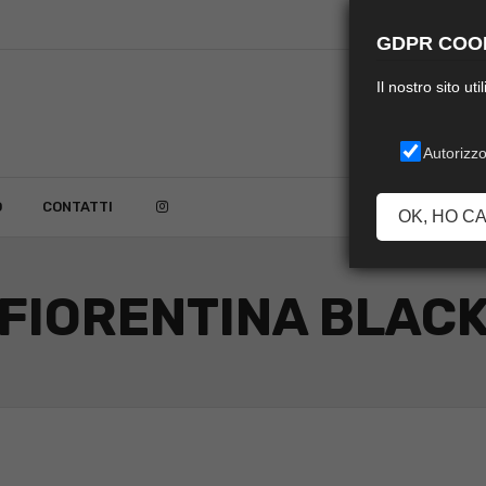
GDPR COOK
Il nostro sito ut
Autorizzo
O
CONTATTI
OK, HO C
FIORENTINA BLAC