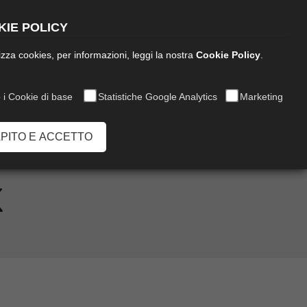
Italiano
IE POLICY
ilizza cookies, per informazioni, leggi la nostra
Cookie Policy
.
 i Cookie di base
Statistiche Google Analytics
Marketing
Chiamaci:
0573 849020
APITO E ACCETTO
K