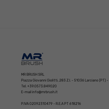
120
MR BRUSH SRL
Piazza Giovanni Giolitti, 283 Z.I. - 51036 Larciano (PT) -
Tel. +39.0573.849020
E-mail
info@mrbrush.it
P.IVA 02092310479 - R.E.A PT 618216