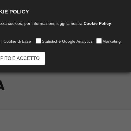
Italiano
IE POLICY
ilizza cookies, per informazioni, leggi la nostra
Cookie Policy
.
 i Cookie di base
Statistiche Google Analytics
Marketing
Chiamaci:
0573 849020
APITO E ACCETTO
A