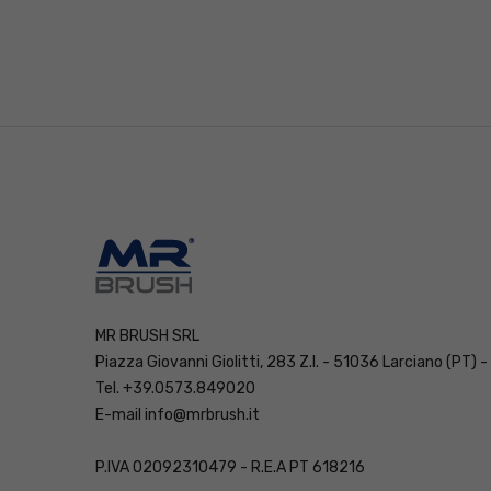
120
MR BRUSH SRL
Piazza Giovanni Giolitti, 283 Z.I. - 51036 Larciano (PT) -
Tel. +39.0573.849020
E-mail
info@mrbrush.it
P.IVA 02092310479 - R.E.A PT 618216