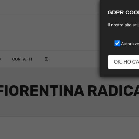
GDPR COOK
Il nostro sito ut
Autorizzo
O
CONTATTI
OK, HO C
FIORENTINA RADIC